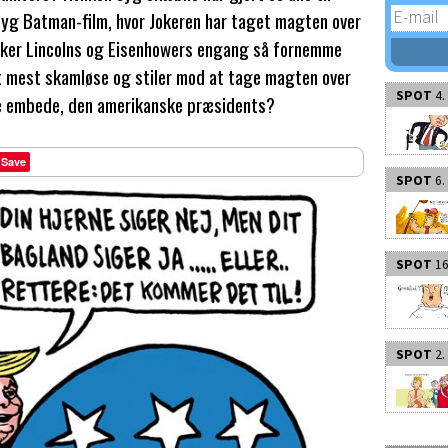
syg Batman-film, hvor Jokeren har taget magten over
cker Lincolns og Eisenhowers engang så fornemme
t mest skamløse og stiler mod at tage magten over
SPOT
4.
e embede, den amerikanske præsidents?
Save
SPOT
6.
SPOT
16
SPOT
2.