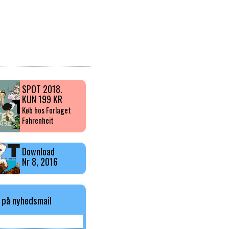
SPOT 2018.
KUN 199 KR
Køb hos Forlaget
Fahrenheit
Download
Nr 8, 2016
 på nyhedsmail