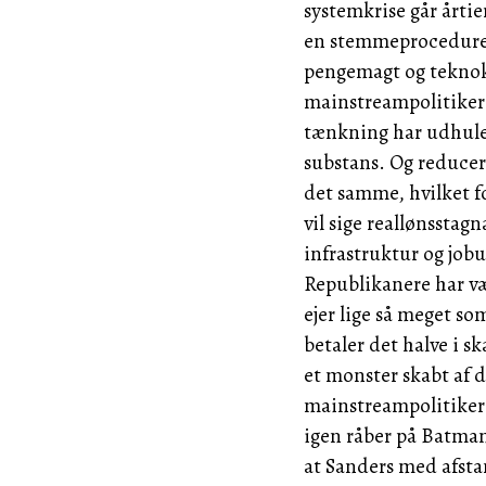
systemkrise går årtie
en stemmeprocedure
pengemagt og tekno
mainstreampolitikere
tænkning har udhule
substans.
Og
reducere
det samme, hvilket f
vil sige reallønsstagn
infrastruktur og job
Republikanere
har v
ejer lige så meget so
betaler det halve i sk
et monster skabt af d
mainstreampolitiker
igen råber på
Batma
at
Sanders
med afstan