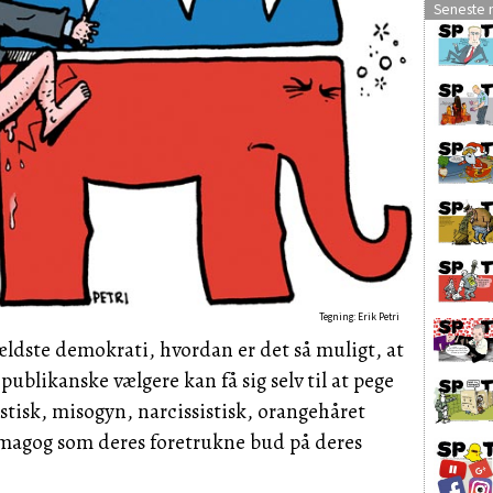
Seneste 
Tegning: Erik Petri
ældste demokrati, hvordan er det så muligt, at
 republikanske vælgere kan få sig selv til at pege
stisk, misogyn, narcissistisk, orangehåret
agog som deres foretrukne bud på deres