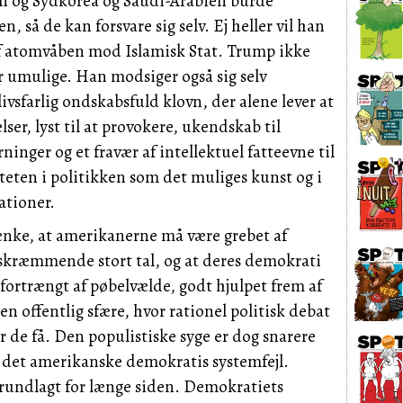
an
og
Sydkorea
og
Saudi
-
Arabien
burde
n, så de kan forsvare sig selv.
Ej
heller vil han
af atomvåben mod
Islamisk
Stat.
Trump
ikke
er umulige.
Han
modsiger også sig selv
livsfarlig ondskabsfuld klovn, der alene lever at
lser, lyst til at provokere, ukendskab til
nger og et fravær af intellektuel fatteevne til
teten i politikken som det muliges kunst og i
lationer.
tænke, at amerikanerne må være grebet af
i skræmmende stort tal, og at deres demokrati
ve fortrængt af pøbelvælde, godt hjulpet frem af
en offentlig sfære, hvor rationel politisk debat
or de få.
Den
populistiske syge er dog snarere
 det amerikanske demokratis systemfejl.
rundlagt for længe siden.
Demokratiets