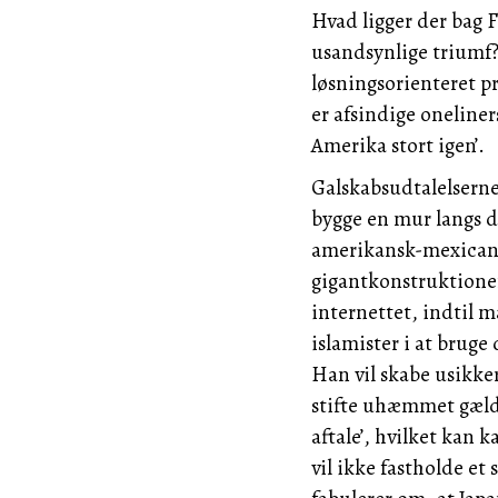
Hvad
ligger der bag
F
usandsynlige triumf? I
løsningsorienteret p
er afsindige oneliner
Amerika
stort igen’.
Galskabsudtalelsern
bygge en mur langs d
amerikansk-mexicans
gigantkonstruktione
internettet, indtil
islamister i at bruge
Han
vil skabe usikke
stifte uhæmmet gæld 
aftale’, hvilket kan
vil ikke fastholde e