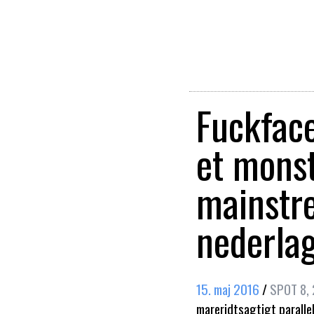
Fuckface
et monst
mainstre
nederla
15. maj 2016
/
SPOT 8,
mareridtsagtigt parallel