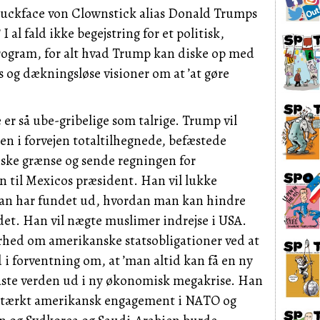
uckface
von
Clownstick
alias
Donald
Trumps
 al fald ikke begejstring for et politisk,
rogram, for alt hvad
Trump
kan diske op med
s og dækningsløse visioner om at ’at gøre
e
er så ube-gribelige som talrige.
Trump
vil
en i forvejen totaltilhegnede, befæstede
ke grænse og sende regningen for
n til
Mexicos
præsident.
Han
vil lukke
 man har fundet ud, hvordan man kan hindre
 det.
Han
vil nægte muslimer indrejse i
USA.
rhed om amerikanske statsobligationer ved at
i forventning om, at ’man altid kan få en ny
 kaste verden ud i ny økonomisk megakrise.
Han
t stærkt amerikansk engagement i
NATO
og