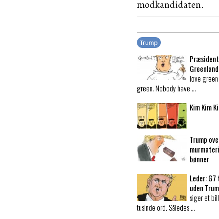
modkandidaten.
Trump
Præsident
Greenland
love green
green. Nobody have …
Kim Kim K
Trump ove
murmateri
bønner
Leder:
G7 t
uden Trum
siger et bi
tusinde ord. Således …