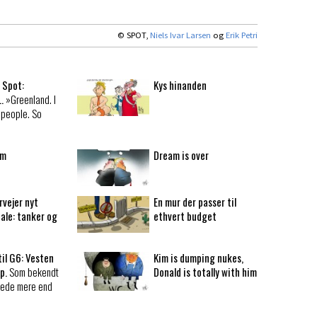
© SPOT,
Niels Ivar Larsen
og
Erik Petri
 Spot:
Kys hinanden
..
»Greenland. I
 people. So
im
Dream is over
rvejer nyt
En mur der passer til
ale: tanker og
ethvert budget
il G6: Vesten
Kim is dumping nukes,
p.
Som bekendt
Donald is totally with him
llede mere end