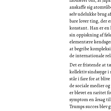
fabulerer om, at
Jap
anskaffe sig atomvåbe
selv udelukke brug 
bare lover ting, der 
konstant.
Han
er en 
sin oppiskning af føle
elementære kendsgerni
at begribe kompleksi
de internationale re
Det
er fristende at 
kollektiv sindssyge 
står i fare for at bli
de sociale medier og 
er blevet en raritet f
symptom en årsag til
Trumps
succes blev g