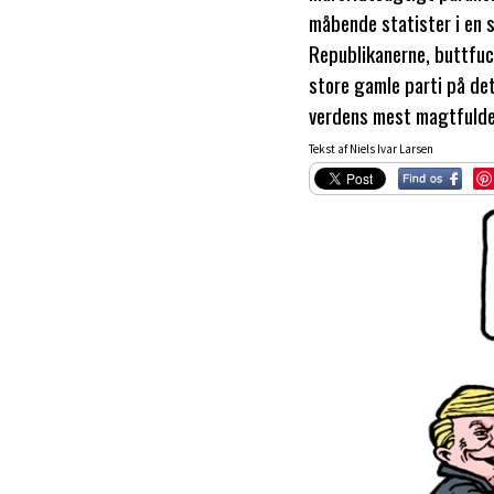
måbende statister i en 
Republikanerne, buttfu
store gamle parti på de
verdens mest magtfuld
Tekst af Niels Ivar Larsen