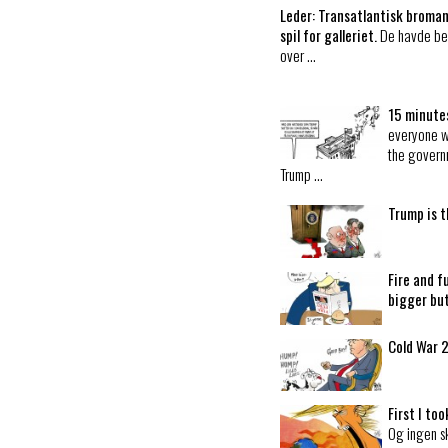
Leder:
Transatlantisk broma
spil for galleriet.
De havde b
over …
15 minute
everyone wi
the govern
Trump …
Trump is 
Fire and f
bigger bu
Cold War 
First I to
Og ingen s