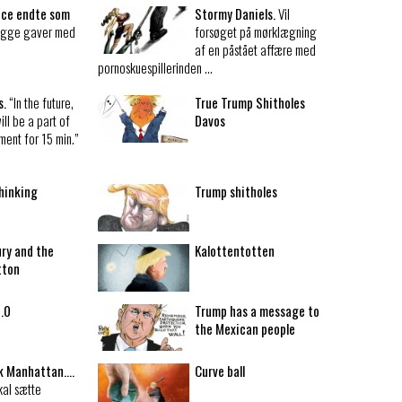
nce endte som
Stormy Daniels.
Vil
egge gaver med
forsøget på mørklægning
af en påstået affære med
pornoskuespillerinden …
s.
“In the future,
True Trump Shitholes
ll be a part of
Davos
ment for 15 min.”
thinking
Trump shitholes
ury and the
Kalottentotten
tton
2.0
Trump has a message to
the Mexican people
ok Manhattan….
Curve ball
kal sætte