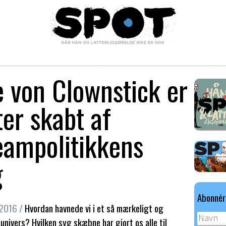
 von Clownstick er
er skabt af
am­politikkens
g
Abonnér
 2016
/
Hvordan havnede vi i et så mærkeligt og
univers? Hvilken syg skæbne har gjort os alle til