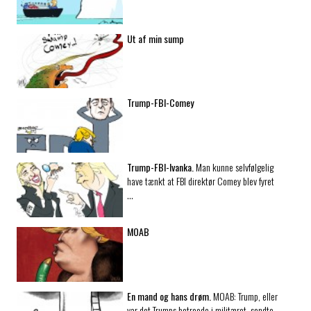
Ut af min sump
Trump-FBI-Comey
Trump-FBI-Ivanka.
Man kunne selvfølgelig
have tænkt at FBI direktør Comey blev fyret
…
MOAB
En mand og hans drøm.
MOAB: Trump, eller
var det Trumps betroede i militæret, sendte