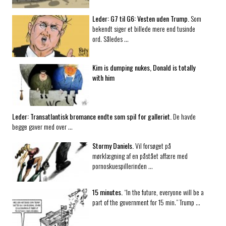
Leder:
G7 til G6: Vesten uden Trump.
Som
bekendt siger et billede mere end tusinde
ord. Således …
Kim is dumping nukes, Donald is totally
with him
Leder:
Transatlantisk bromance endte som spil for galleriet.
De havde
begge gaver med over …
Stormy Daniels.
Vil forsøget på
mørklægning af en påstået affære med
pornoskuespillerinden …
15 minutes.
“In the future, everyone will be a
part of the government for 15 min.” Trump …