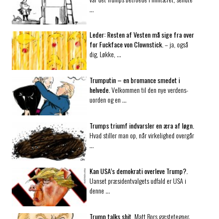
…
Leder:
Resten af Vesten må sige fra over
for Fuckface von Clownstick.
– ja, også
dig, Løkke, …
Trumputin – en bromance smedet i
helvede.
Velkommen til den nye verdens-
uorden og en …
Trumps triumf indvarsler en æra af løgn.
Hvad stiller man op, når virkelighed overgår
…
Kan USA’s demokrati overleve Trump?.
Uanset præsidentvalgets udfald er USA i
denne …
Trump talks shit.
Matt Bors gæstetegner.