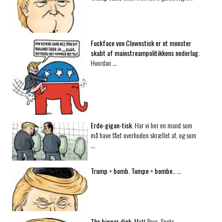
Fuckface von Clownstick er et monster
skabt af mainstream­politikkens nederlag.
Hvordan …
Erdo-gigan-tisk.
Har vi her en mand som
må have fået overhuden skrællet af, og som
…
Trump = bomb. Tumpe = bombe..
…
The bigger dick.
Matt Bors, Spots