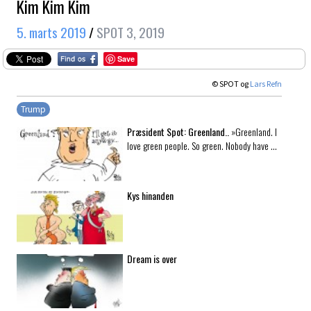
Kim Kim Kim
5. marts 2019
/
SPOT 3, 2019
Save
© SPOT og
Lars Refn
Trump
Præsident Spot: Greenland..
»Greenland. I
love green people. So green. Nobody have …
Kys hinanden
Dream is over