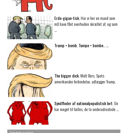
Erdo-gigan-tisk.
Har vi her en mand som
må have fået overhuden skrællet af, og som
…
Trump = bomb. Tumpe = bombe..
…
The bigger dick.
Matt Bors, Spots
amerikanske forbindelse, udlægger Trump.
Syndfloder af nationalpopulistisk lort.
De
har meget til fælles, de to underudrustede …
Seneste numre