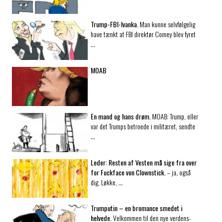
Trump-FBI-Ivanka.
Man kunne selvfølgelig
have tænkt at FBI direktør Comey blev fyret
…
MOAB
En mand og hans drøm.
MOAB: Trump, eller
var det Trumps betroede i militæret, sendte
…
Leder:
Resten af Vesten må sige fra over
for Fuckface von Clownstick.
– ja, også
dig, Løkke, …
Trumputin – en bromance smedet i
helvede.
Velkommen til den nye verdens-