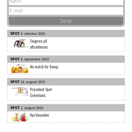
SPOT
4. oktober 2019
Fingeren på
aftrækkeren
SPOT
6. september 2019
No match for Trump.
SPOT
16. august 2019
Præsident Spot:
Greenland.
SPOT
2. august 2019
Kys hinanden