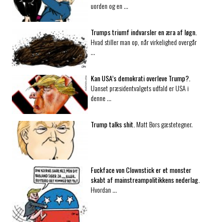
uorden og en …
Trumps triumf indvarsler en æra af løgn.
Hvad stiller man op, når virkelighed overgår
…
Kan USA’s demokrati overleve Trump?.
Uanset præsidentvalgets udfald er USA i
denne …
Trump talks shit.
Matt Bors gæstetegner.
Fuckface von Clownstick er et monster
skabt af mainstream­politikkens nederlag.
Hvordan …