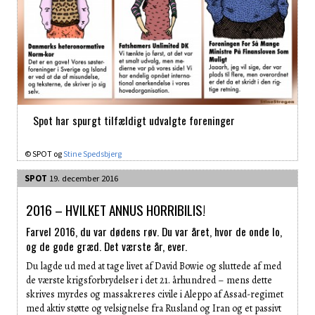
Spot har spurgt tilfældigt udvalgte foreninger
© SPOT og
Stine Spedsbjerg
SPOT
19. december 2016
2016 – HVILKET ANNUS HORRIBILIS!
Farvel 2016, du var dødens røv. Du var året, hvor de onde lo,
og de gode græd. Det værste år, ever.
Du lagde ud med at tage livet af David ­Bowie og sluttede af med
de værste krigsforbrydelser i det 21. århundred – mens dette
skrives myrdes og massakreres civile i Aleppo af Assad-regimet
med aktiv støtte og velsignelse fra Rusland og Iran og et passivt