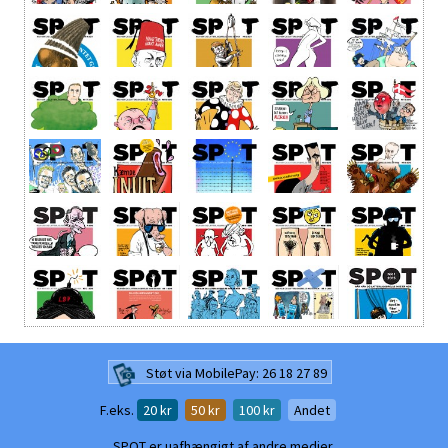
Støt via MobilePay: 26 18 27 89
F.eks.
20
kr
50
kr
100
kr
Andet
SPOT er uafhængigt af andre medier.