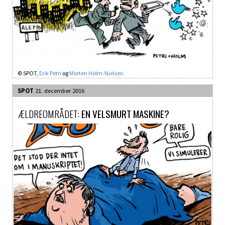
© SPOT,
Erik Petri
og
Morten Holm-Nielsen
SPOT
21. december 2016
ÆLDREOMRÅDET:
EN VELSMURT MASKINE?