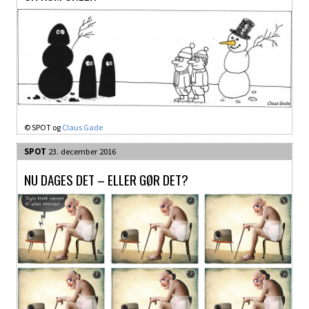
© SPOT og
Claus Gade
SPOT
23. december 2016
NU DAGES DET – ELLER GØR DET?