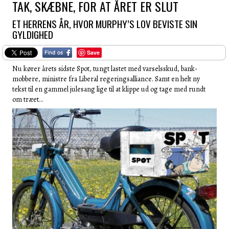
TAK, SKÆBNE, FOR AT ÅRET ER SLUT
ET HERRENS ÅR, HVOR MURPHY’S LOV BEVISTE SIN
GYLDIGHED
Save
Nu kører årets sidste Spot, tungt lastet med varselsskud, bank-
mobbere, ministre fra Liberal regeringsalliance. Samt en helt ny
tekst til en gammel julesang lige til at klippe ud og tage med rundt
om træet…