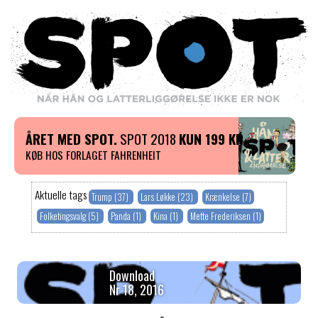
ÅRET MED SPOT.
SPOT 2018
KUN 199 KR
KØB HOS FORLAGET FAHRENHEIT
Aktuelle tags
Trump (37)
Lars Løkke (23)
Krænkelse (7)
Folketingsvalg (5)
Panda (1)
Kina (1)
Mette Frederiksen (1)
Download
Nr 18, 2016