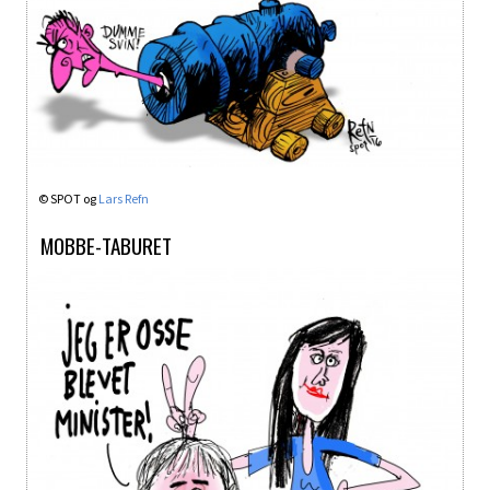
© SPOT og
Lars Refn
MOBBE-TABURET