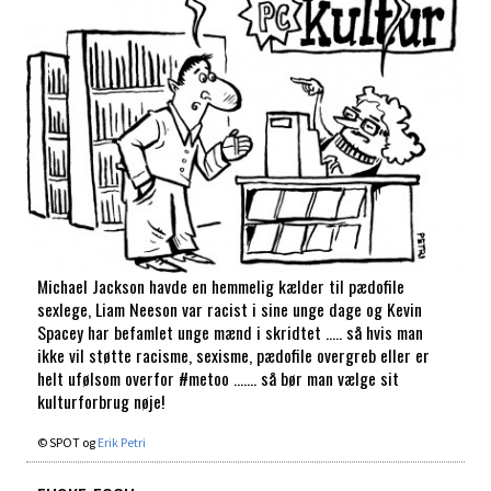
Michael Jackson havde en hemmelig kælder til pædofile
sexlege, Liam Neeson var racist i sine unge dage og Kevin
Spacey har befamlet unge mænd i skridtet ….. så hvis man
ikke vil støtte racisme, sexisme, pædofile overgreb eller er
helt ufølsom overfor #metoo ……. så bør man vælge sit
kulturforbrug nøje!
© SPOT og
Erik Petri