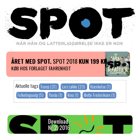
ÅRET MED SPOT.
SPOT 2018
KUN 199 KR
KØB HOS FORLAGET FAHRENHEIT
Aktuelle tags
Trump (37)
Lars Løkke (23)
Krænkelse (7)
Folketingsvalg (5)
Panda (1)
Kina (1)
Mette Frederiksen (1)
Download
Nr 2, 2016