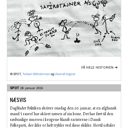
FÅ HELE HISTORIEN ➔
© SPOT,
Torben Wilhelmsen
og
Ukendt tegner
SPOT
28. januar 2016
NÆSVIS
Dagbladet Politiken skriver onsdag den 20. januar, at en afghansk
mand ‘i raseri’ har skåret næsen af sin kone. Det har ført til den
sædvanlige murren i krogene blandt racisterne i Dansk
Folkeparti, der ikke er helt trykke ved disse skikke. Hertil udtaler