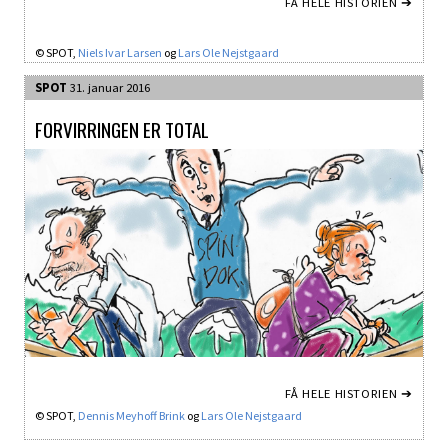
FÅ HELE HISTORIEN ➔
© SPOT,
Niels Ivar Larsen
og
Lars Ole Nejstgaard
SPOT
31. januar 2016
FORVIRRINGEN ER TOTAL
FÅ HELE HISTORIEN ➔
© SPOT,
Dennis Meyhoff Brink
og
Lars Ole Nejstgaard