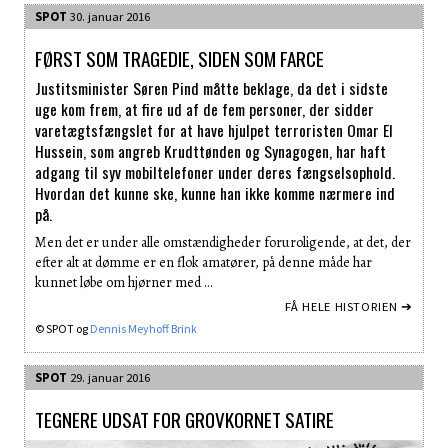
SPOT
30. januar 2016
FØRST SOM TRAGEDIE, SIDEN SOM FARCE
Justitsminister Søren Pind måtte beklage, da det i sidste
uge kom frem, at fire ud af de fem personer, der sidder
varetægtsfængslet for at have hjulpet terroristen Omar El
Hussein, som angreb Krudttønden og Synagogen, har haft
adgang til syv mobiltelefoner under deres fængselsophold.
Hvordan det kunne ske, kunne han ikke komme nærmere ind
på.
Men det er under alle omstændigheder foruroligende, at det, der
efter alt at dømme er en flok amatører, på denne måde har
kunnet løbe om hjørner med …
FÅ HELE HISTORIEN ➔
© SPOT og
Dennis Meyhoff Brink
SPOT
29. januar 2016
TEGNERE UDSAT FOR GROVKORNET SATIRE