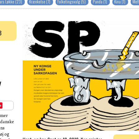
ars Løkke (23)
Krænkelse (7)
Folketingsvalg (5)
Panda (1)
Kina (1)
Mett
8
V
e
mmer
g danske
ens
øj og