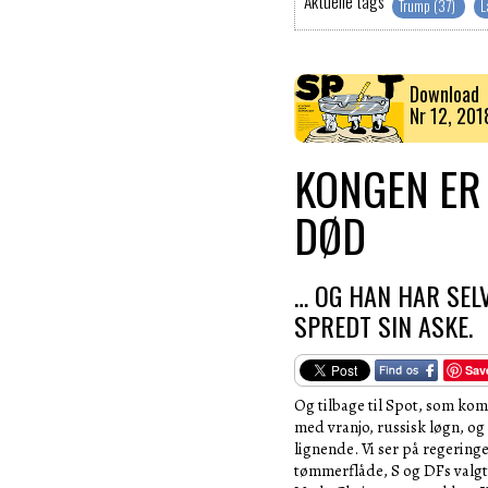
Aktuelle tags
Trump (37)
L
Download
Nr 12, 201
KONGEN ER
DØD
… OG HAN HAR SEL
SPREDT SIN ASKE.
Sav
Og tilbage til Spot, som ko
med vranjo, russisk løgn, o
lignende. Vi ser på regering
tømmerflåde, S og DFs valgt