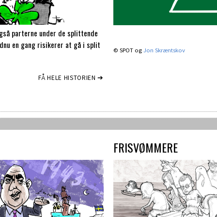
 også parterne under de splittende
dnu en gang risikerer at gå i split
© SPOT og
Jon Skræntskov
FÅ HELE HISTORIEN ➔
FRISVØMMERE