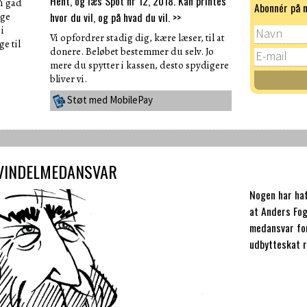
Hent, og læs Spot nr 12, 2018. Kan printes
i gad
Abonnér på 
hvor du vil, og på hvad du vil. >>
uge
 i
Vi opfordrer stadig dig, kære læser, til at
e til
donere. Beløbet bestemmer du selv. Jo
mere du spytter i kassen, desto spydigere
bliver vi.
Støt med MobilePay
VINDELMEDANSVAR
Nogen har haf
at Anders Fo
medansvar fo
udbytteskat r