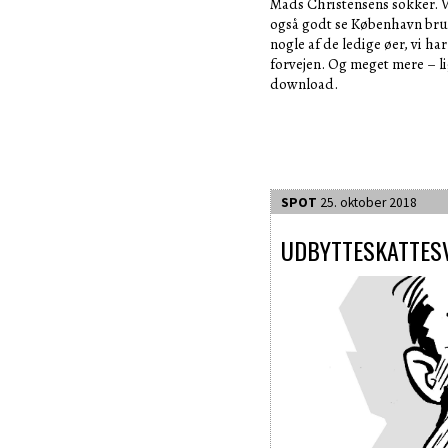
Mads Christensens sokker. V
også godt se København br
nogle af de ledige øer, vi har
forvejen. Og meget mere – lig
download.
SPOT
25. oktober 2018
UDBYTTESKATTES