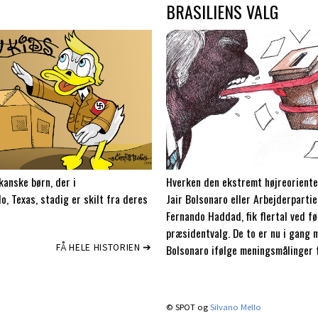
BRASILIENS VALG
anske børn, der i
Hverken den ekstremt højreorient
lo, Texas, stadig er skilt fra deres
Jair Bolsonaro eller Arbejderpartie
Fernando Haddad, fik flertal ved fø
præsidentvalg. De to er nu i gang
FÅ HELE HISTORIEN ➔
Bolsonaro ifølge meningsmålinger f
© SPOT og
Silvano Mello