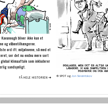
Kavanough bliver ikke kun et
ne og våbentilhængerne.
ste ord ift. miljølovene, så med et
steret, ser det nu endnu mere sort
 global klimaaftale som inkluderer
ærlig sandsynligt.
© SPOT og
Jon Skræntskov
FÅ HELE HISTORIEN ➔