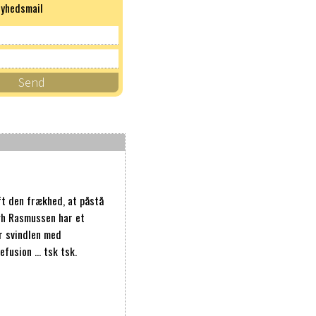
nyhedsmail
t den frækhed, at påstå
gh Rasmussen har et
r svindlen med
efusion … tsk tsk.