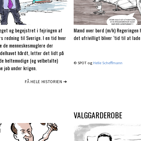
get og begejstret i fejringen af
Mænd over bord (m/k) Regeringen ha
s redning til Sverige. I en tid hvor
det ufrivilligt bliver ‘tid til at la
me de menneskesmuglere der
delhavet hårdt, letter det lidt på
de heltemodige (og velbetalte)
© SPOT og
Helle Scheffmann
e job under krigen.
FÅ HELE HISTORIEN ➔
VALGGARDEROBE