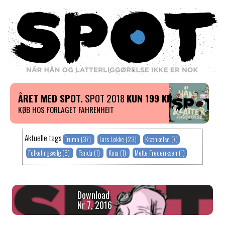
ÅRET MED SPOT.
SPOT 2018
KUN 199 KR
KØB HOS FORLAGET FAHRENHEIT
Aktuelle tags
Trump (37)
Lars Løkke (23)
Krænkelse (7)
Folketingsvalg (5)
Panda (1)
Kina (1)
Mette Frederiksen (1)
Download
Nr 7, 2016