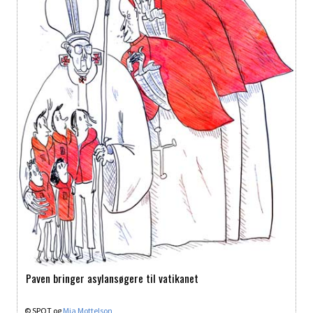
Paven bringer asylansøgere til vatikanet
© SPOT og
Mia Mottelson