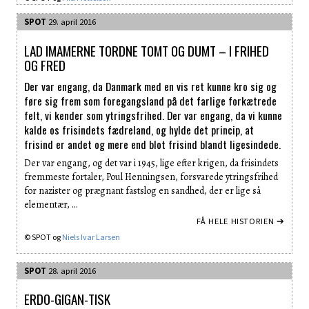
SPOT
29. april 2016
LAD IMAMERNE TORDNE TOMT OG DUMT – I FRIHED
OG FRED
Der var engang, da Danmark med en vis ret kunne kro sig og
føre sig frem som foregangsland på det farlige forkætrede
felt, vi kender som ytringsfrihed. Der var engang, da vi kunne
kalde os frisindets fædreland, og hylde det princip, at
frisind er andet og mere end blot frisind blandt ligesindede.
Der var engang, og det var i 1945, lige efter krigen, da frisindets
fremmeste fortaler, Poul Henningsen, forsvarede ytringsfrihed
for nazister og prægnant fastslog en sandhed, der er lige så
elementær, …
FÅ HELE HISTORIEN ➔
© SPOT og
Niels Ivar Larsen
SPOT
28. april 2016
ERDO-GIGAN-TISK