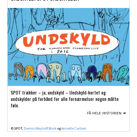
SPOT trækker – ja, undskyld – Undskyld-kortet og
undskylder på forhånd for alle fornærmelser nogen måtte
føle.
FÅ HELE HISTORIEN ➔
© SPOT,
Dennis Meyhoff Brink
og
Annette Carlsen