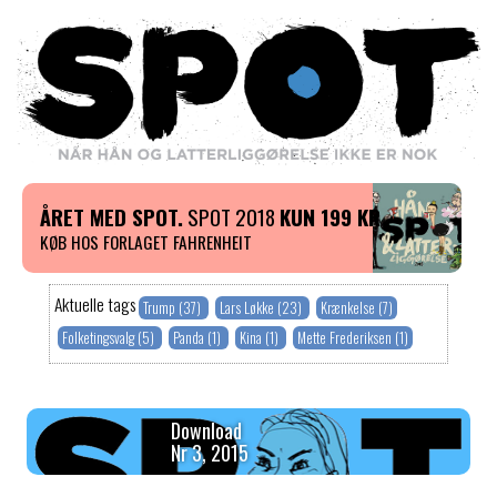
ÅRET MED SPOT.
SPOT 2018
KUN 199 KR
KØB HOS FORLAGET FAHRENHEIT
Aktuelle tags
Trump (37)
Lars Løkke (23)
Krænkelse (7)
Folketingsvalg (5)
Panda (1)
Kina (1)
Mette Frederiksen (1)
Download
Nr 3, 2015