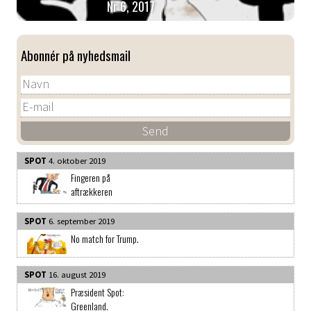
Nr 6, 2017
Abonnér på nyhedsmail
SPOT
4. oktober 2019
Fingeren på
aftrækkeren
SPOT
6. september 2019
No match for Trump.
SPOT
16. august 2019
Præsident Spot:
Greenland.