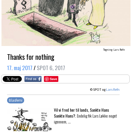
Tegning: Lars Refn
Thanks for nothing
17. maj 2017
/
SPOT 6, 2017
Save
© SPOT og
Lars Refn
Blasfemi
Vil vi fred her til lands, Sankte Hans
Sankte Hans?.
Endelig fik Lars Løkke noget
igennem, …