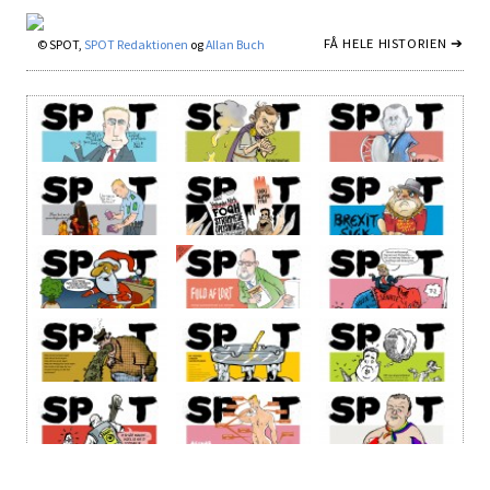
FÅ HELE HISTORIEN ➔
© SPOT,
SPOT Redaktionen
og
Allan Buch