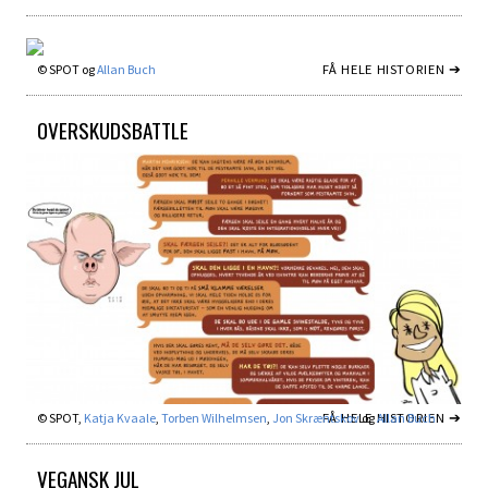
FÅ HELE HISTORIEN ➔
© SPOT og
Allan Buch
OVERSKUDSBATTLE
FÅ HELE HISTORIEN ➔
© SPOT,
Katja Kvaale
,
Torben Wilhelmsen
,
Jon Skræntskov
og
Allan Buch
VEGANSK JUL