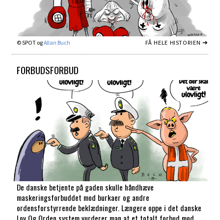
FÅ HELE HISTORIEN ➔
© SPOT og
Allan Buch
FORBUDSFORBUD
De danske betjente på gaden skulle håndhæve
maskeringsforbuddet mod burkaer og andre
ordensforstyrrende beklædninger. Længere oppe i det danske
Lov Og Orden system vurderer man at et totalt forbud mod