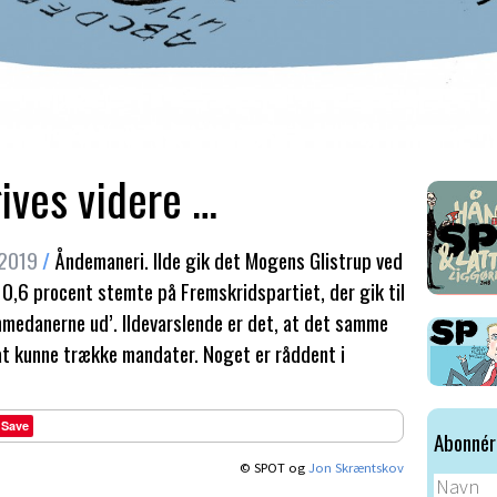
ives videre …
 2019
/
Åndemaneri. Ilde gik det Mogens Glistrup ved
 0,6 procent stemte på Fremskridspartiet, der gik til
medanerne ud’. Ildevarslende er det, at det samme
 at kunne trække mandater. Noget er råddent i
Save
Abonnér
© SPOT og
Jon Skræntskov