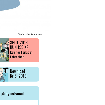
Tegning: Jon Skræntskov
SPOT 2018.
KUN 199 KR
Køb hos Forlaget
Fahrenheit
Download
Nr 6, 2019
 på nyhedsmail