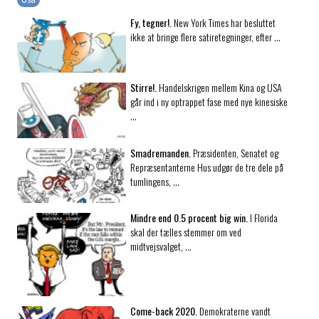
Fy, tegner!.
New York Times har besluttet
ikke at bringe flere satiretegninger, efter …
Stirre!.
Handelskrigen mellem Kina og USA
går ind i ny optrappet fase med nye kinesiske
…
Smadremanden.
Præsidenten, Senatet og
Repræsentanterne Hus udgør de tre dele på
tumlingens, …
Mindre end 0.5 procent big win.
I Florida
skal der tælles stemmer om ved
midtvejsvalget, …
Come-back 2020.
Demokraterne vandt