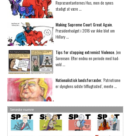
Repræsentanternes Hus, men de synes
stadigt at være …
Making Supreme Court Great Again.
Præsidentvalget i 2016 var ikke blot om
Hillary …
Tips for stopping extremist Violence.
Jen
Sorensen: Efter endnu en periode med had-
vold …
Nationalistisk landsforræder.
’Patriotisme
er slynglens sidste tilflugtssted’, mente …
Seneste numre