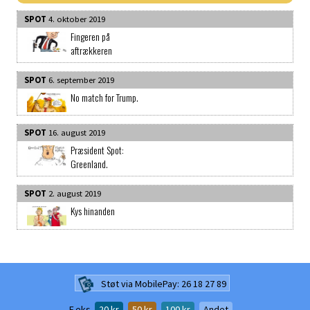
SPOT
4. oktober 2019
Fingeren på
aftrækkeren
SPOT
6. september 2019
No match for Trump.
SPOT
16. august 2019
Præsident Spot:
Greenland.
SPOT
2. august 2019
Kys hinanden
Støt via MobilePay: 26 18 27 89
F.eks.
20
kr
50
kr
100
kr
Andet